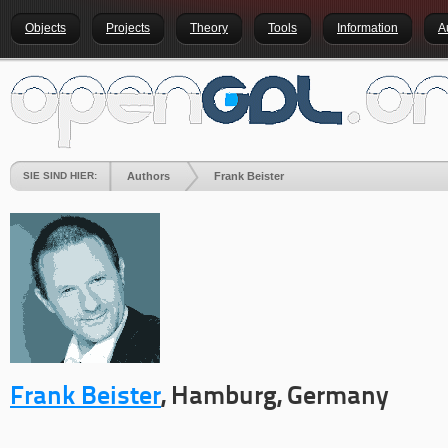
Objects
Projects
Theory
Tools
Information
A
SIE SIND HIER:
Authors
Frank Beister
Frank Beister
, Hamburg, Germany