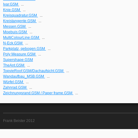
Ivar.GSM
...
Knie.GSM
...
Kreisquadratur.GSM
...
Kreistangente.GSM
...
Messen.GSM
...
Moebuis.GSM
...
MultiColourLine.GSM
...
N-Eck.GSM
...
Parkplatz, gebogen.GSM
...
Poly Measure.GSM
...
Supershape.GSM
TheAnt.GSM
...
TopvieRoof.GSM/Dachaufsicht.GSM
...
Wandaufbau_MSB.GSM
...
Würfel.GSM
...
Zahnrad.GSM
...
Zeichnungsrand.GSM / Paper frame.GSM
...
Frank Beister 2012