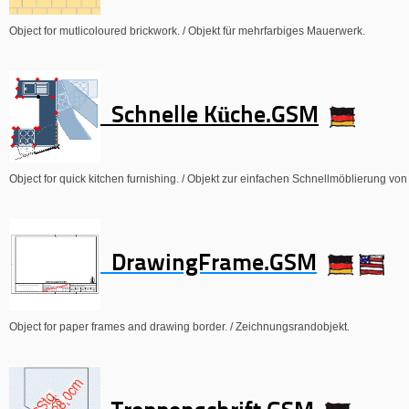
Object for mutlicoloured brickwork. / Objekt für mehrfarbiges Mauerwerk.
Schnelle Küche.GSM
Object for quick kitchen furnishing. / Objekt zur einfachen Schnellmöblierung vo
DrawingFrame.GSM
Object for paper frames and drawing border. / Zeichnungsrandobjekt.