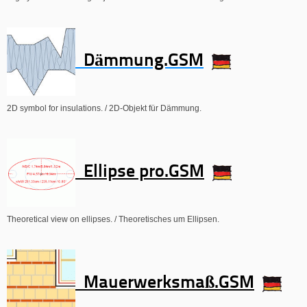
Dämmung.GSM
2D symbol for insulations. / 2D-Objekt für Dämmung.
Ellipse pro.GSM
Theoretical view on ellipses. / Theoretisches um Ellipsen.
Mauerwerksmaß.GSM