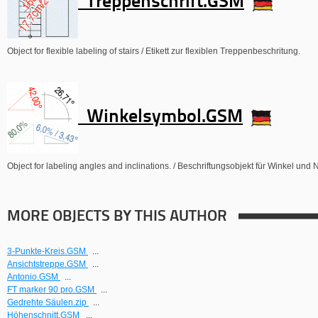
Treppenschrift.GSM
Object for flexible labeling of stairs / Etikett zur flexiblen Treppenbeschritung.
Winkelsymbol.GSM
Object for labeling angles and inclinations. / Beschriftungsobjekt für Winkel und
MORE OBJECTS BY THIS AUTHOR
3-Punkte-Kreis.GSM
...
Ansichtstreppe.GSM
...
Antonio.GSM
...
FT marker 90 pro.GSM
...
Gedrehte Säulen.zip
...
Höhenschnitt.GSM
...