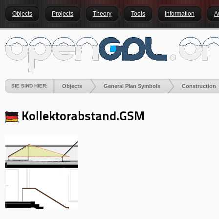
Objects
Projects
Theory
Tools
Information
A
SIE SIND HIER:
Objects
General Plan Symbols
Construction
Kollektorabstand.GSM