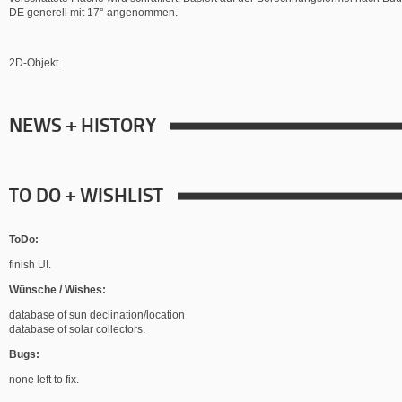
DE generell mit 17° angenommen.
2D-Objekt
NEWS + HISTORY
TO DO + WISHLIST
ToDo:
finish UI.
Wünsche / Wishes:
database of sun declination/location
database of solar collectors.
Bugs:
none left to fix.