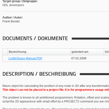
Target group / Zielgruppe:
GDL developers
Author / Autor:
Frank Beister
DOCUMENTS / DOKUMENTE
Bezeichnung
geändert am
Gr
LostInSpace Manual.PDF
07.02.2008
DESCRIPTION / BESCHREIBUNG
Macro object for calculating the position of any node in 3D after any transformati
This object can not be placed in a project file. It is for programmers usage onl
The problem is known to all ambitioned programmers: Rotation, offset and scalin
script the 2D appearance with small effort by a PROJECT2 command you are not ab