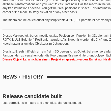
This macro can this calculate for you. The principle is easy. You list all done tr
all these transformations and you want to calculate now. Call the macro in the foll
any transformations needed. You get their real positions in space. This information
corner of the model to story elevation or any other basis.
The macro can be called out of any script context. 2D-, 3D, parameter script: any i
Dieses Makroobjekt berechnet die exakte Position von Punkten im 3D, die nach
ROTX, MULZ-Befehlen) Positioniert wurden. Als Ergebnis werden die X-/Y- und 
Koordinatensystem des Objektes) zurückggeben.
Dies ist z.B. sehr hilfreich um ein frei in 3D bewegliches Objekt bei einer ver
Fangpunkten zu versehen oder die Koordinaten für eine Hintergrundpolygonfläch
Dieses Objekt kann nicht in einem Projekt eingesetzt werden. Es ist nur fü
NEWS + HISTORY
Release candidate built
Last corrections in macro and examples. Manual extended.