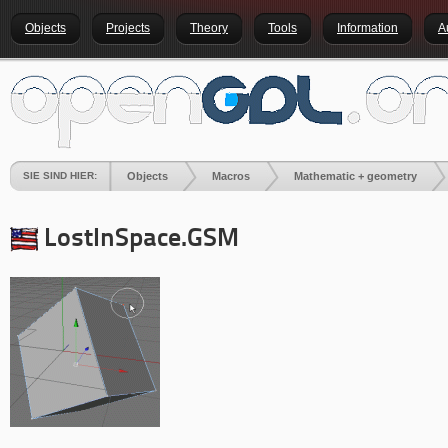
Objects
Projects
Theory
Tools
Information
A
SIE SIND HIER:
Objects
Macros
Mathematic + geometry
LostInSpace.GSM