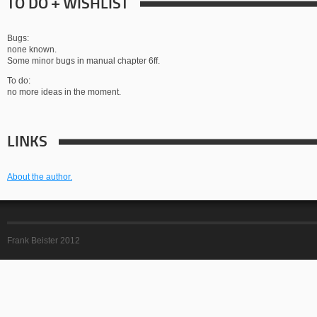
TO DO + WISHLIST
Bugs:
none known.
Some minor bugs in manual chapter 6ff.
To do:
no more ideas in the moment.
LINKS
About the author.
Frank Beister 2012