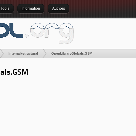
Tools
Information
Authors
Internal+structural
OpenLibraryGlobals.GSM
bals.GSM