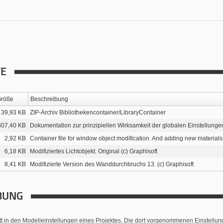
TE
röße
Beschreibung
39,93 KB
ZIP-Archiv Bibliothekencontainer/LibraryContainer
807,40 KB
Dokumentation zur prinzipiellen Wirksamkeit der globalen Einstellungen
2,92 KB
Container file for window object modification. And adding new materials
6,18 KB
Modifiziertes Lichtobjekt. Original (c) Graphisoft
8,41 KB
Modifizierte Version des Wanddurchbruchs 13. (c) Graphisoft
BUNG
tt in den Modelleinstellungen eines Projektes. Die dort vorgenommenen Einstellu