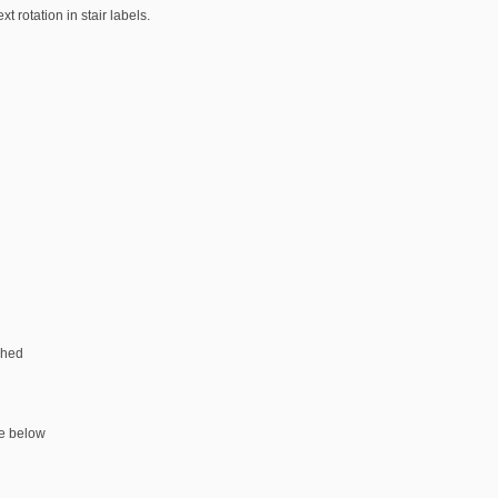
 rotation in stair labels.
ished
see below