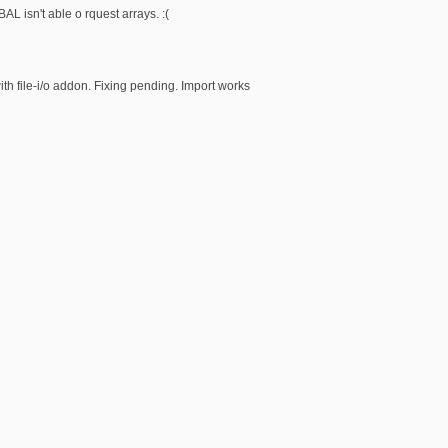
 isn't able o rquest arrays. :(
ith file-i/o addon. Fixing pending. Import works