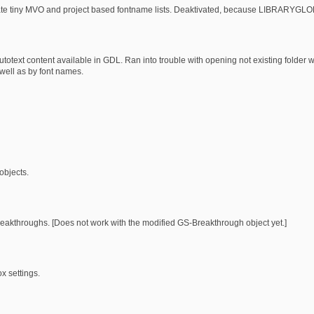
te tiny MVO and project based fontname lists. Deaktivated, because LIBRARYGLOBAL
totext content available in GDL. Ran into trouble with opening not existing folder w
s well as by font names.
 objects.
breakthroughs. [Does not work with the modified GS-Breakthrough object yet.]
x settings.