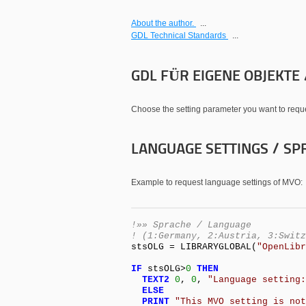
About the author.
...
GDL Technical Standards
...
GDL FÜR EIGENE OBJEKTE
Choose the setting parameter you want to reques
LANGUAGE SETTINGS / S
Example to request language settings of MVO:
!»» Sprache / Language
! (1:Germany, 2:Austria, 3:Switz
stsOLG = LIBRARYGLOBAL(
"OpenLibr
IF
stsOLG>
0
THEN
TEXT2
0
,
0
,
"Language setting:
ELSE
PRINT
"This MVO setting is not