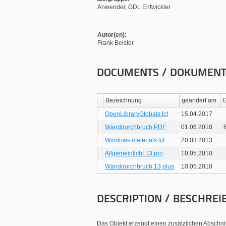
Anwender, GDL Entwickler
Autor(en):
Frank Beister
DOCUMENTS / DOKUMEN
Bezeichnung
geändert am
G
OpenLibraryGlobals.lcf
15.04.2017
Wanddurchbruch.PDF
01.06.2010
Windows materials.lcf
20.03.2013
Allgemeinlicht 13 pro
10.05.2010
Wanddurchbruch 13 plus
10.05.2010
DESCRIPTION / BESCHREI
Das Objekt erzeugt einen zusätzlichen Abschni