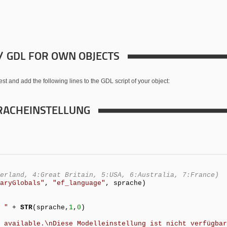
 / GDL FOR OWN OBJECTS
t and add the following lines to the GDL script of your object:
PRACHEINSTELLUNG
erland, 4:Great Britain, 5:USA, 6:Australia, 7:France)
aryGlobals"
,
"ef_language"
, sprache)
 "
+
STR
(sprache,
1
,
0
)
 available.\nDiese Modelleinstellung ist nicht verfügbar