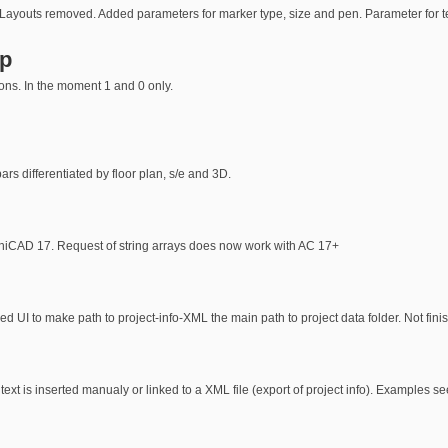
youts removed. Added parameters for marker type, size and pen. Parameter for text
mp
ions. In the moment 1 and 0 only.
ars differentiated by floor plan, s/e and 3D.
rchiCAD 17. Request of string arrays does now work with AC 17+
 UI to make path to project-info-XML the main path to project data folder. Not fin
text is inserted manualy or linked to a XML file (export of project info). Examples 