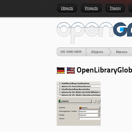
Objects
Projects
Theory
SIE SIND HIER:
Objects
Macros
OpenLibraryGlo