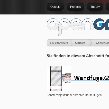
Objects
Projects
Theory
SIE SIND HIER:
Objects
Construct
Sie finden in diesem Abschnitt f
Wandfuge.
Fensterobjekt für senkrechte Bauteilfugen.