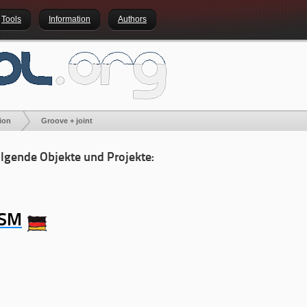
Tools
Information
Authors
ion
Groove + joint
olgende Objekte und Projekte:
GSM