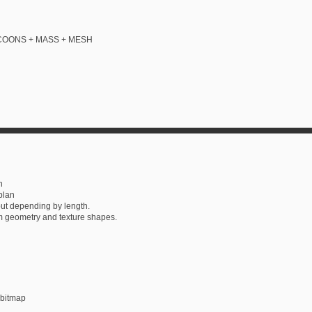
to COONS + MASS + MESH
n
 plan
ut depending by length.
m geometry and texture shapes.
 bitmap