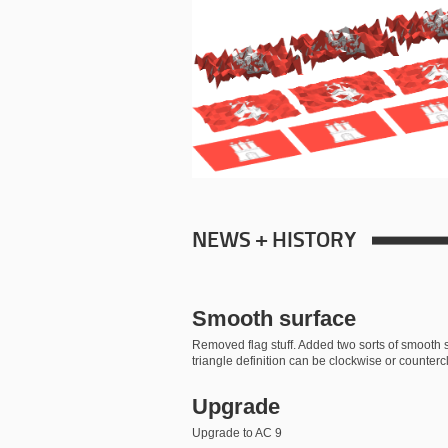
NEWS + HISTORY
Smooth surface
Removed flag stuff. Added two sorts of smooth 
triangle definition can be clockwise or counter
Upgrade
Upgrade to AC 9