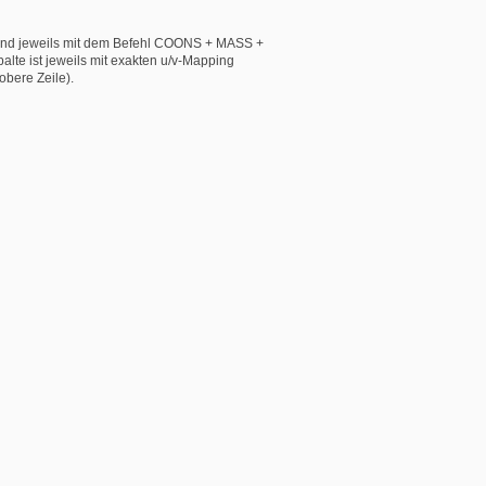
s sind jeweils mit dem Befehl COONS + MASS +
lte ist jeweils mit exakten u/v-Mapping
obere Zeile).