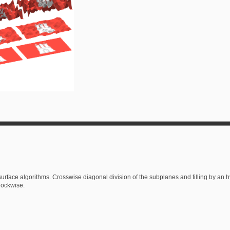
surface algorithms. Crosswise diagonal division of the subplanes and filling by an 
clockwise.