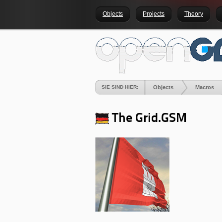
Objects
Projects
Theory
SIE SIND HIER:
Objects
Macros
The Grid
.GSM