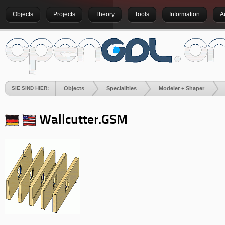
Objects
Projects
Theory
Tools
Information
A
SIE SIND HIER:
Objects
Specialities
Modeler + Shaper
Wallcutter.GSM