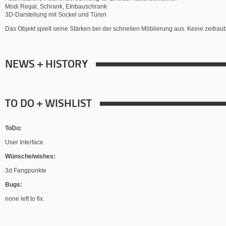
Modi Regal, Schrank, EInbauschrank
3D-Darstellung mit Sockel und Türen
Das Objekt spielt seine Stärken bei der schnellen Möblierung aus. Keine zeitra
NEWS + HISTORY
TO DO + WISHLIST
ToDo:
User Interface.
Wünsche/wishes:
3d Fangpunkte
Bugs:
none left to fix.