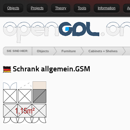
Objects
Projects
Theory
Tools
Information
A
SIE SIND HIER:
Objects
Furniture
Cabinets + Shelves
Schrank allgemein.GSM