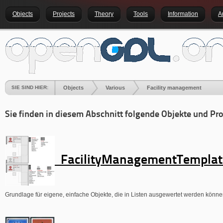
Objects
Projects
Theory
Tools
Information
A
SIE SIND HIER:
Objects
Various
Facility management
Sie finden in diesem Abschnitt folgende Objekte und Pro
FacilityManagementTempla
Grundlage für eigene, einfache Objekte, die in Listen ausgewertet werden könne