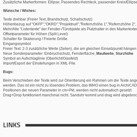
Zusätzliche Markerformen: Ellipse, Passendes Rechteck, passender Kreis/Ellips
Wünsche / Wishes:
Texte drehbar (Freier Text, Brandschutz, Schallschutz)
Höhenbezug auf "OKFF","OKRD","Projektnull","Refernzhöhe 1","Refernzhöhe 2", 
Mehr/Alle "Listentexte" der Fenster-/Türobjekte als Platzhalter in den Markertext
Offsetparameter für Höhen (Split Level)
Schalter für Skalierung / Fixierte Größe.
Eingangssymbol
Freier Text: 2-3 zusätzliche Werte (Zeilen), die am gleichen Einsetzpunkt hängen
Neue Sonderparameter: Einbruchschutz, Fensterfläche,
Maulweite
,
Sturzhöhe
Symbol an Aufschlaglinie (Oberlicht/Glasfeld)
Import/Export der EInstellungen in XML-File.
Bugs:
Beim Verschieben der Texte wird zur Orientierung ein Rahmen um die Texte ange
werden. Das ist ein nicht zu lösendes Problem, das IMHO einen bug in ArchiCAD d
Positionen der neuen Parameter in cm+Pkt. werden nicht automatisch gesetzt
Drag+Drop funktioniert manchmal nicht. Sanduhr kommt und drag wird abgebr
LINKS