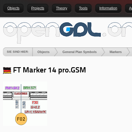
Objects
Projects
Theory
Tools
Information
A
SIE SIND HIER:
Objects
General Plan Symbols
Markers
FT Marker 14 pro.GSM