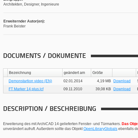
Architekten, Designer, Ingenieure
Erweiternder Autor(en):
Frank Beister
DOCUMENTS / DOKUMENTE
Bezeichnung
geändert am
Größe
Demonstartion video (EN)
02.01.2014
4,19 MB
Download
FT Marker 14 plus.lcf
09.11.2010
39,08 KB
Download
DESCRIPTION / BESCHREIBUNG
Erweiterung des mit ArchiCAD 14 gelieferten Fenster- und Türmarkers.
Das Obje
unverändert aufruft. Außerdem sollte das Objekt
OpenLibraryGlobals
ebenfalls d