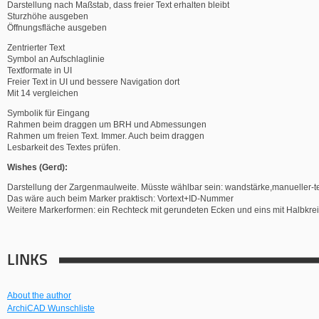
Darstellung nach Maßstab, dass freier Text erhalten bleibt
Sturzhöhe ausgeben
Öffnungsfläche ausgeben
Zentrierter Text
Symbol an Aufschlaglinie
Textformate in UI
Freier Text in UI und bessere Navigation dort
Mit 14 vergleichen
Symbolik für Eingang
Rahmen beim draggen um BRH und Abmessungen
Rahmen um freien Text. Immer. Auch beim draggen
Lesbarkeit des Textes prüfen.
Wishes (Gerd):
Darstellung der Zargenmaulweite. Müsste wählbar sein: wandstärke,manueller-tex
Das wäre auch beim Marker praktisch: Vortext+ID-Nummer
Weitere Markerformen: ein Rechteck mit gerundeten Ecken und eins mit Halbkr
LINKS
About the author
ArchiCAD Wunschliste