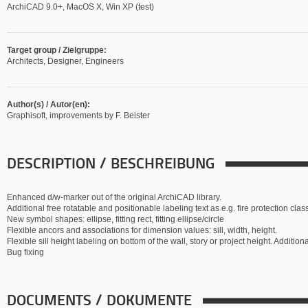
ArchiCAD 9.0+, MacOS X, Win XP (test)
Target group / Zielgruppe:
Architects, Designer, Engineers
Author(s) / Autor(en):
Graphisoft, improvements by F. Beister
DESCRIPTION / BESCHREIBUNG
Enhanced d/w-marker out of the original ArchiCAD library.
Additional free rotatable and positionable labeling text as e.g. fire protection clas
New symbol shapes: ellipse, fitting rect, fitting ellipse/circle
Flexible ancors and associations for dimension values: sill, width, height.
Flexible sill height labeling on bottom of the wall, story or project height. Additional
Bug fixing
DOCUMENTS / DOKUMENTE