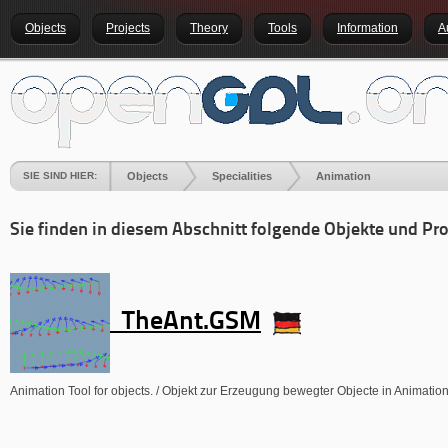
Objects
Projects
Theory
Tools
Information
A
SIE SIND HIER:
Objects
Specialities
Animation
Sie finden in diesem Abschnitt folgende Objekte und Pro
TheAnt.GSM
Animation Tool for objects. / Objekt zur Erzeugung bewegter Objecte in Animatio