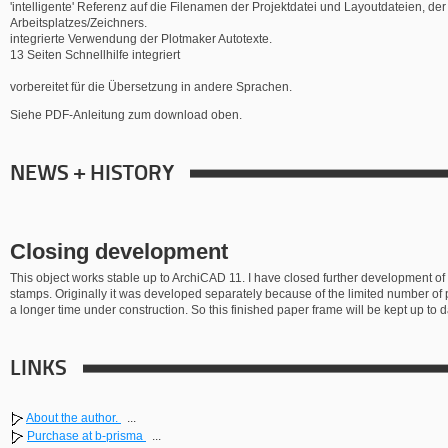
'intelligente' Referenz auf die Filenamen der Projektdatei und Layoutdateien, 
Arbeitsplatzes/Zeichners.
integrierte Verwendung der Plotmaker Autotexte.
13 Seiten Schnellhilfe integriert
vorbereitet für die Übersetzung in andere Sprachen.
Siehe PDF-Anleitung zum download oben.
NEWS + HISTORY
Closing development
This object works stable up to ArchiCAD 11. I have closed further development of t
stamps. Originally it was developed separately because of the limited number of 
a longer time under construction. So this finished paper frame will be kept up to 
LINKS
About the author.
...
Purchase at b-prisma
...