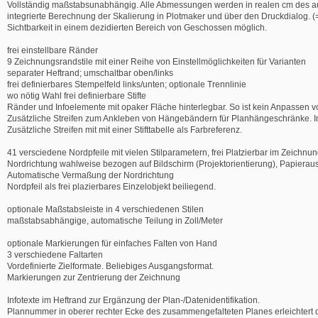
Vollständig maßstabsunabhängig. Alle Abmessungen werden in realen cm des a
integrierte Berechnung der Skalierung in Plotmaker und über den Druckdialog. 
Sichtbarkeit in einem dezidierten Bereich von Geschossen möglich.
frei einstellbare Ränder
9 Zeichnungsrandstile mit einer Reihe von Einstellmöglichkeiten für Varianten
separater Heftrand; umschaltbar oben/links
frei definierbares Stempelfeld links/unten; optionale Trennlinie
wo nötig Wahl frei definierbare Stifte
Ränder und Infoelemente mit opaker Fläche hinterlegbar. So ist kein Anpassen v
Zusätzliche Streifen zum Ankleben von Hängebändern für Planhängeschränke. Ink
Zusätzliche Streifen mit mit einer Stifttabelle als Farbreferenz.
41 versciedene Nordpfeile mit vielen Stilparametern, frei Platzierbar im Zeichnun
Nordrichtung wahlweise bezogen auf Bildschirm (Projektorientierung), Papieraus
Automatische Vermaßung der Nordrichtung
Nordpfeil als frei plazierbares Einzelobjekt beiliegend.
optionale Maßstabsleiste in 4 verschiedenen Stilen
maßstabsabhängige, automatische Teilung in Zoll/Meter
optionale Markierungen für einfaches Falten von Hand
3 verschiedene Faltarten
Vordefinierte Zielformate. Beliebiges Ausgangsformat.
Markierungen zur Zentrierung der Zeichnung
Infotexte im Heftrand zur Ergänzung der Plan-/Datenidentifikation.
Plannummer in oberer rechter Ecke des zusammengefalteten Planes erleichtert 