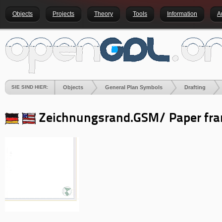
Objects
Projects
Theory
Tools
Information
A
SIE SIND HIER:
Objects
General Plan Symbols
Drafting
Zeichnungsrand.GSM/ Paper fr