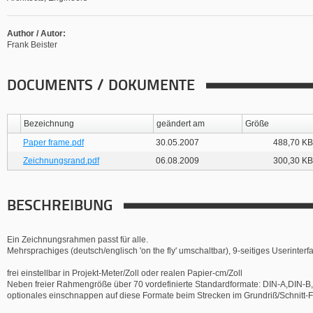
Author / Autor:
Frank Beister
DOCUMENTS / DOKUMENTE
Bezeichnung
geändert am
Größe
Paper frame.pdf
30.05.2007
488,70 KB
Zeichnungsrand.pdf
06.08.2009
300,30 KB
BESCHREIBUNG
Ein Zeichnungsrahmen passt für alle.
Mehrsprachiges (deutsch/englisch 'on the fly' umschaltbar), 9-seitiges Userinterf
frei einstellbar in Projekt-Meter/Zoll oder realen Papier-cm/Zoll
Neben freier Rahmengröße über 70 vordefinierte Standardformate: DIN-A,DIN-B
optionales einschnappen auf diese Formate beim Strecken im Grundriß/Schnitt-F