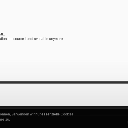
XML.
uation the source is not available anymore.
 können, verwenden wir nur
essenzielle
Cookies.
es zu.