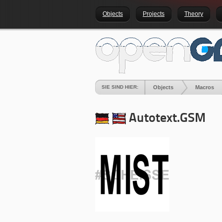
Objects
Projects
Theory
SIE SIND HIER:
Objects
Macros
Autotext.GSM