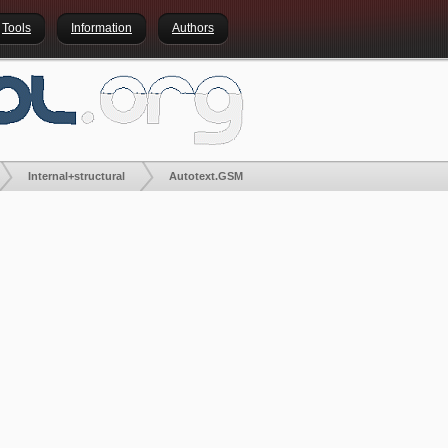
Tools
Information
Authors
Internal+structural
Autotext.GSM