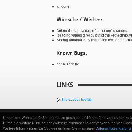
all done.
Wünsche / Wishes:
Automatic translation, if "language" changes.
Reading values directly out of the Projectinfo.
Storing automatically requested text for the sit
Known Bugs:
none left to fix.
LINKS
The Layout Toolkit
Um unsere Webseite für Sie optimal zu gestalten und fortlaufend verbessern zu
Durch die weitere Nutzung der Webseite stimmen Sie der Verwendung von Cooki
Frank Beister 2012
Weitere Informationen zu Cookies erhalten Sie in unserer
Datenschutzerklärung