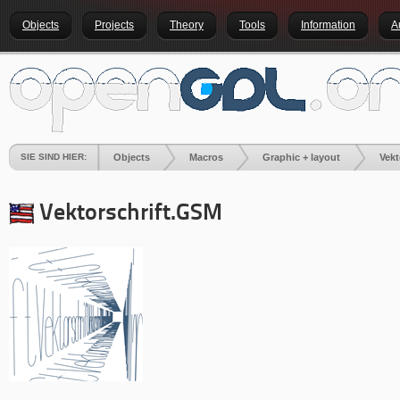
Objects
Projects
Theory
Tools
Information
A
SIE SIND HIER:
Objects
Macros
Graphic + layout
Vekt
Vektorschrift.GSM