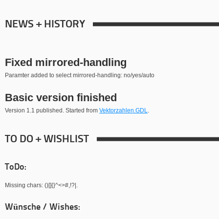
NEWS + HISTORY
Fixed mirrored-handling
Paramter added to select mirrored-handling: no/yes/auto
Basic version finished
Version 1.1 published. Started from
Vektorzahlen.GDL
.
TO DO + WISHLIST
ToDo:
Missing chars: ()[]{}^<>#,!?|.
Wünsche / Wishes: