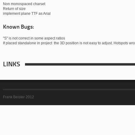
Non monospaced charset
Return of size
implement plane TTF as Arial
Known Bugs:
"S" is not correct in some aspect ratios
If placed standalone in project the 3D position is not easy to adjust. Hotspots wr
LINKS
Frank Beister 2012