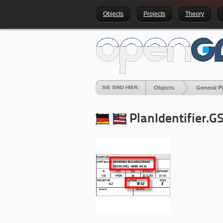
Objects
Projects
Theory
SIE SIND HIER:
Objects
General P
PlanIdentifier.