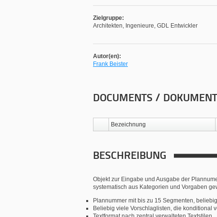
Zielgruppe:
Architekten, Ingenieure, GDL Entwickler
Autor(en):
Frank Beister
DOCUMENTS / DOKUMEN
Bezeichnung
BESCHREIBUNG
Objekt zur Eingabe und Ausgabe der Plannume
systematisch aus Kategorien und Vorgaben ge
Plannummer mit bis zu 15 Segmenten, beliebi
Beliebig viele Vorschlaglisten, die konditiona
Textformat nach zentral verwalteten Textstilen