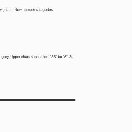
r navigation. New number categories.
egory. Upper chars subsitution: "SS" for "ß". 3rd