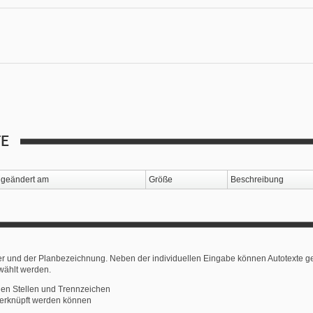
TE
geändert am
Größe
Beschreibung
r und der Planbezeichnung. Neben der individuellen Eingabe können Autotexte g
wählt werden.
gen Stellen und Trennzeichen
l verknüpft werden können