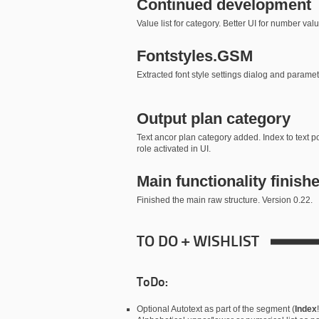
Continued development
Value list for category. Better UI for number va
Fontstyles.GSM
Extracted font style settings dialog and parame
Output plan category
Text ancor plan category added. Index to text po
role activated in UI.
Main functionality finish
Finished the main raw structure. Version 0.22.
TO DO + WISHLIST
ToDo:
Optional Autotext as part of the segment (
Index