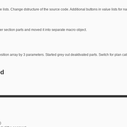
lue lists. Change dstructure of the source code. Additional buttons in value lists fo
ter section parts and moved it into separate macro object.
sition array by 3 parameters. Started grey out deaktivated parts. Switch for plan cat
ed
!)