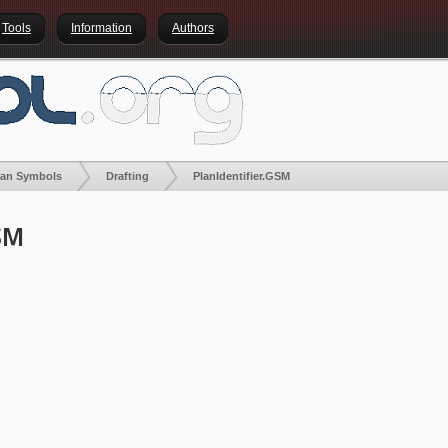
Tools
Information
Authors
lan Symbols
Drafting
PlanIdentifier.GSM
GSM