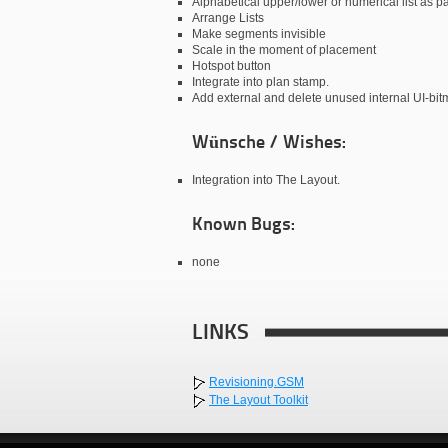
Alphabetical upper/lower or numerical list as p
Arrange Lists
Make segments invisible
Scale in the moment of placement
Hotspot button
Integrate into plan stamp.
Add external and delete unused internal UI-bi
Wünsche / Wishes:
Integration into The Layout.
Known Bugs:
none
LINKS
Revisioning.GSM
The Layout Toolkit