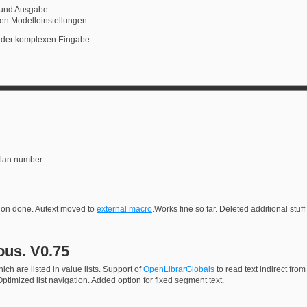
e und Ausgabe
den Modelleinstellungen
 der komplexen Eingabe.
 plan number.
tion done. Autext moved to
external macro
.Works fine so far. Deleted additional stuf
ous. V0.75
ch are listed in value lists. Support of
OpenLibrarGlobals
to read text indirect fro
ptimized list navigation. Added option for fixed segment text.