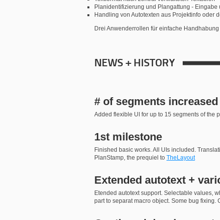
Planidentifizierung und Plangattung - Eingab
Handling von Autotexten aus Projektinfo oder 
Drei Anwenderrollen für einfache Handhabung
NEWS + HISTORY
# of segments increased
Added flexible UI for up to 15 segments of the
1st milestone
Finished basic works. All UIs included. Transla
PlanStamp, the prequiel to
TheLayout
Extended autotext + vari
Etended autotext support. Selectable values, whi
part to separat macro object. Some bug fixing. O