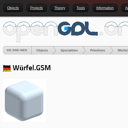
Objects
Projects
Theory
Tools
Information
A
SIE SIND HIER:
Objects
Specialities
Primitives
Würfe
Würfel
.GSM