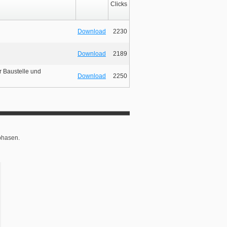
Clicks
Download
2230
Download
2189
r Baustelle und
Download
2250
phasen.