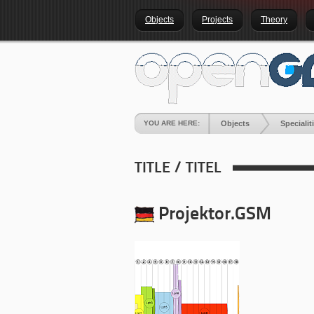
Objects
Projects
Theory
YOU ARE HERE:
Objects
Specialit
TITLE / TITEL
Projektor.GSM