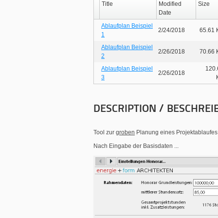
Title
Modified
Size
Date
Ablaufplan Beispiel
2/24/2018
65.61 
1
Ablaufplan Beispiel
2/26/2018
70.66 
2
Ablaufplan Beispiel
120.
2/26/2018
3
DESCRIPTION / BESCHREI
Tool zur
groben
Planung eines Projektablaufes 
Nach Eingabe der Basisdaten ...